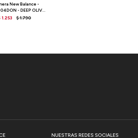
nera New Balance -
04DON - DEEP OLIVE
GREEN
$
1.253
$
1.790
CE
NUESTRAS REDES SOCIALES