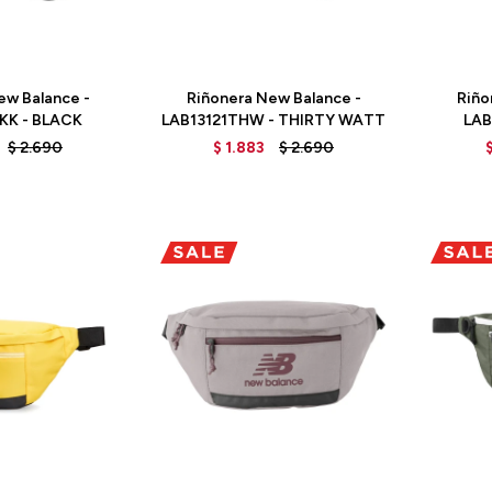
Talle
Talle
ew Balance -
Riñonera New Balance -
Riño
KK - BLACK
LAB13121THW - THIRTY WATT
LAB
$
2.690
$
1.883
$
2.690
Talle
Talle