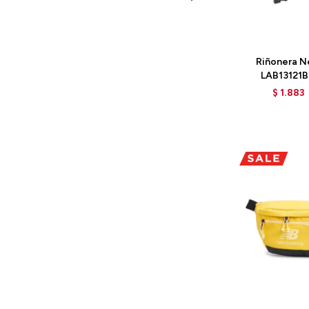
Talle
Riñonera N
LAB13121B
$
1.883
Talle