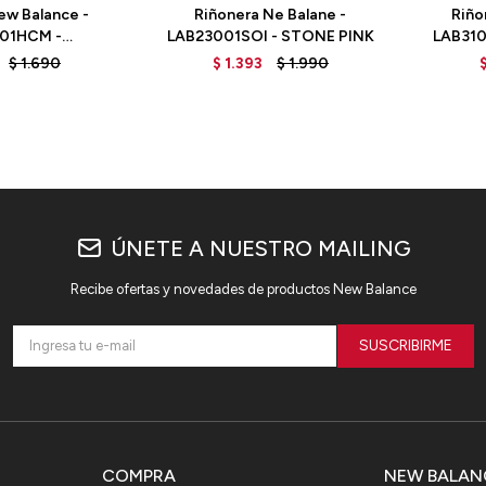
ew Balance -
Riñonera Ne Balane -
Riño
01HCM -
LAB23001SOI - STONE PINK
LAB310
YCOMB
$
1.690
$
1.393
$
1.990
ÚNETE A NUESTRO MAILING
Recibe ofertas y novedades de productos New Balance
SUSCRIBIRME
COMPRA
NEW BALAN