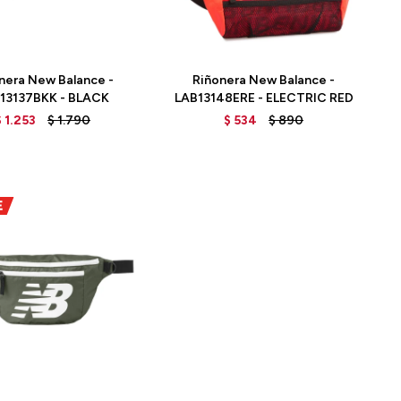
Talle
nera New Balance -
Riñonera New Balance -
13137BKK - BLACK
LAB13148ERE - ELECTRIC RED
$
1.253
$
1.790
$
534
$
890