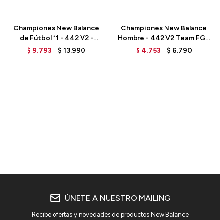
Talle
Talle
Championes New Balance
Championes New Balance
de Fútbol 11 - 442 V2 -
Hombre - 442 V2 Team FG -
MS41FBI2 - BLACK
MS42FSG2 - SILVER
$
9.793
$
13.990
$
4.753
$
6.790
ÚNETE A NUESTRO MAILING
Recibe ofertas y novedades de productos New Balance