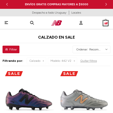
ENVÍOS GRATIS COMPRAS MAYORES A $5000
Despacho a todo Uruguay
Locales

CALZADO EN SALE
Recomendados
Filtrando por:
Calzado
Modelo:
442 V2
Quitar filtros