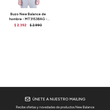
Talle
Buzo New Balance de
hombre - MT31538AG -
GREY
$
2.392
$
2.990
ÚNETE A NUESTRO MAILING
Recibe ofertas y novedades de productos New Balance