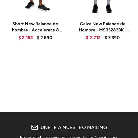
Talle
Talle
Short New Balance de
Calza New Balance de
hombre - Accelerate 8
Hombre - MS33283BK -
INCH - MS31245BK - BLACK
BLACK
$
2.152
$
2.690
$
2.712
$
3.390
ÚNETE A NUESTRO MAILING
Recibe ofertas y novedades de productos New Balance