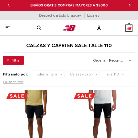
ENVÍOS GRATIS COMPRAS MAYORES A $5000
Despacho a todo Uruguay
Locales

CALZAS Y CAPRI EN SALE TALLE 110
Recomendados
Filtrando por:
Indumentaria
Calzas y capri
Talle 110
Quitar filtros