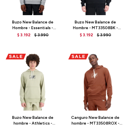
Talle
Talle
Buzo New Balance de
Buzo New Balance de
Hombre - Essentials -
Hombre - MT33508BK -
MT33508AG - GREY
BLACK
$
3.192
$
3.990
$
3.192
$
3.990
Talle
Talle
Buzo New Balance de
Canguro New Balance de
hombre - Athletics -
hombre - MT33508ROX -