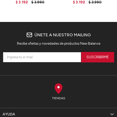
MT33508FUG - GREEN
BROWN
$
3.192
$
3.990
$
3.192
$
3.990
ÚNETE A NUESTRO MAILING
Recibe ofertas y novedades de productos New Balance
SUSCRIBIRME
TIENDAS
AYUDA