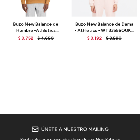
Talle
Talle
Buzo New Balance de
Buzo New Balance de Dama
Hombre -Athletics
- Athletics - WT33556OUK -
Remastered- MT31501TOB
PINK
$
3.752
$
4.690
$
3.192
$
3.990
- BROWN
ÚNETE A NUESTRO MAILING
Recibe ofertas y novedades de productos New Balance