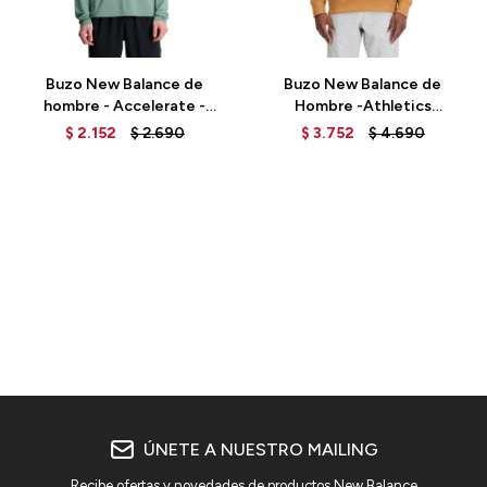
Talle
Talle
Buzo New Balance de
Buzo New Balance de
hombre - Accelerate -
Hombre -Athletics
MT23227DKJ - GREEN
Remastered- MT31501TOB
$
2.152
$
2.690
$
3.752
$
4.690
- BROWN
ÚNETE A NUESTRO MAILING
Recibe ofertas y novedades de productos New Balance