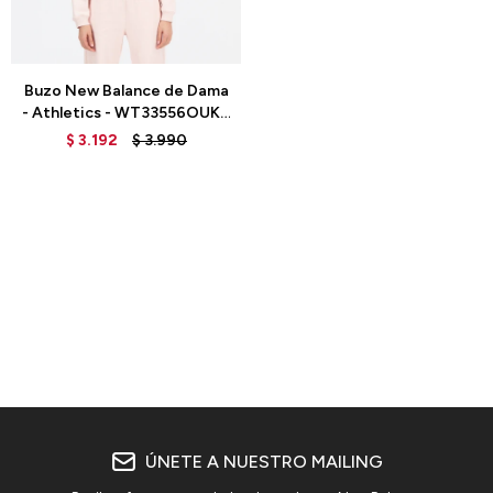
Talle
Buzo New Balance de Dama
- Athletics - WT33556OUK -
PINK
$
3.192
$
3.990
ÚNETE A NUESTRO MAILING