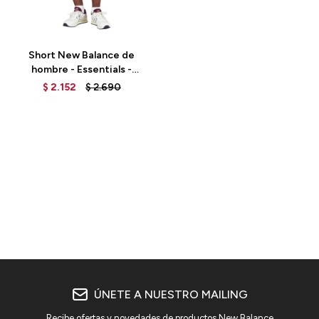
Talle
Short New Balance de
hombre - Essentials -
MS31540AG - GREY
$
2.152
$
2.690
ÚNETE A NUESTRO MAILING
Recibe ofertas y novedades de productos New Balance