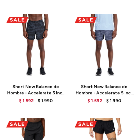
Talle
Talle
Short New Balance de
Short New Balance de
Hombre - Accelerate 5 Inch
Hombre - Accelerate 5 Inch
- MS23229BM -
- MS23229GR - GREY
$
1.592
$
1.990
$
1.592
$
1.990
BLACK/MULTI