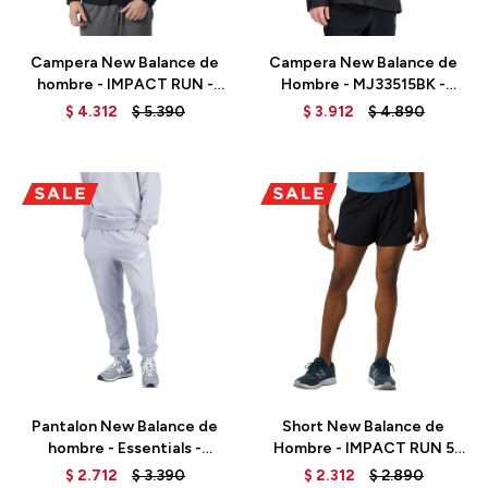
Talle
Talle
Campera New Balance de
Campera New Balance de
hombre - IMPACT RUN -
Hombre - MJ33515BK -
MJ21264BK - BLACK
BLACK
$
4.312
$
5.390
$
3.912
$
4.890
Talle
Talle
Pantalon New Balance de
Short New Balance de
hombre - Essentials -
Hombre - IMPACT RUN 5
MP31539AG - GREY
INCH - MS21268BK - BLACK
$
2.712
$
3.390
$
2.312
$
2.890