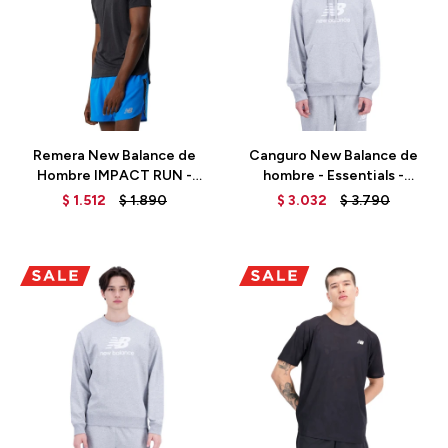
Talle
Talle
Remera New Balance de
Canguro New Balance de
Hombre IMPACT RUN -
hombre - Essentials -
MT21262BK - BLACK
MT31537AG - GREY
$
1.512
$
1.890
$
3.032
$
3.790
Talle
Talle