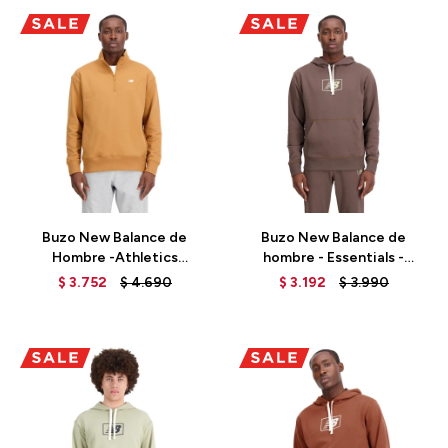
Talle
Talle
Buzo New Balance de
Buzo New Balance de
Hombre -Athletics
hombre - Essentials -
Remastered- MT31501TOB
MT33508DUO - BROWN
$
3.752
$
4.690
$
3.192
$
3.990
- BROWN