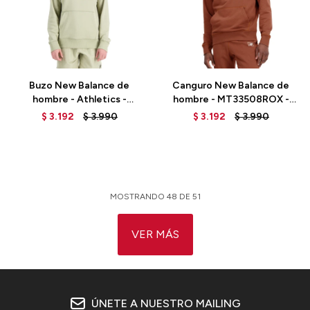
Talle
Talle
Buzo New Balance de
Canguro New Balance de
hombre - Athletics -
hombre - MT33508ROX -
MT33508FUG - GREEN
BROWN
$
3.192
$
3.990
$
3.192
$
3.990
MOSTRANDO
48
DE
51
VER MÁS
ÚNETE A NUESTRO MAILING