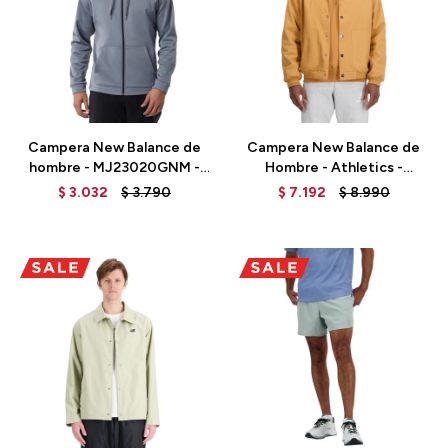
Talle
Talle
Campera New Balance de
Campera New Balance de
hombre - MJ23020GNM -
Hombre - Athletics -
GREY
MJ33502TOB - TOBACCO
$
3.032
$
3.790
$
7.192
$
8.990
Talle
Talle