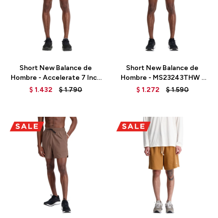
Talle
Talle
Short New Balance de
Short New Balance de
Hombre - Accelerate 7 Inch
Hombre - MS23243THW -
- MS23230DKJ - DARKJUNI
GREEN
$
1.432
$
1.790
$
1.272
$
1.590
Talle
Talle