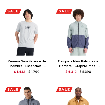
Talle
Talle
Remera New Balance de
Campera New Balance de
hombre - Essentials -
Hombre - Graphic Impa -
MT33512AG - GREY
MJ21265JIR - GREEN
$
1.432
$
1.790
$
4.312
$
5.390