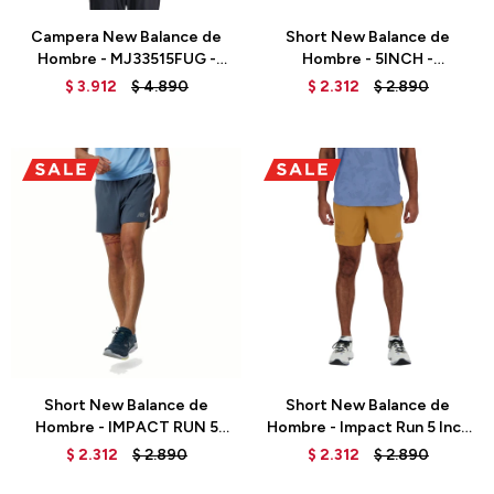
Campera New Balance de
Short New Balance de
Hombre - MJ33515FUG -
Hombre - 5INCH -
FATIGUEG
MS21268JIR - GREEN
$
3.912
$
4.890
$
2.312
$
2.890
Talle
Talle
Short New Balance de
Short New Balance de
Hombre - IMPACT RUN 5
Hombre - Impact Run 5 Inch
INCH - MS21268THN - GREY
- MS21278TOB - TOBACCO
$
2.312
$
2.890
$
2.312
$
2.890