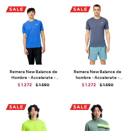
Talle
Talle
Remera New Balance de
Remera New Balance de
Hombre - Accelerate -
hombre - Accelerate -
MT23222MIB - BLUE
MT23222THN - GREY
$
1.272
$
1.590
$
1.272
$
1.590