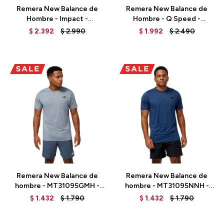
Remera New Balance de
Remera New Balance de
Hombre - Impact -
Hombre - Q Speed -
MT23277CEN - RED
MT23281NDF - ELD
$
2.392
$
2.990
$
1.992
$
2.490
Talle
Talle
Remera New Balance de
Remera New Balance de
hombre - MT31095GMH -
hombre - MT31095NNH -
GREY
BLUE
$
1.432
$
1.790
$
1.432
$
1.790