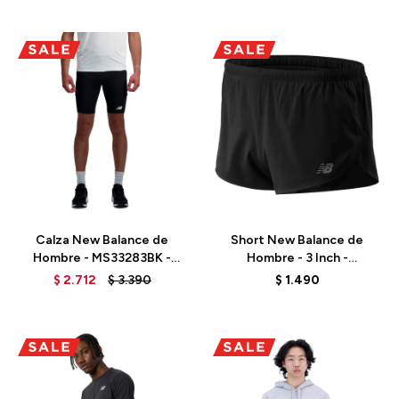
Talle
Talle
Calza New Balance de
Short New Balance de
Hombre - MS33283BK -
Hombre - 3 Inch -
BLACK
MS93186BK - BLACK
$
2.712
$
3.390
$
1.490