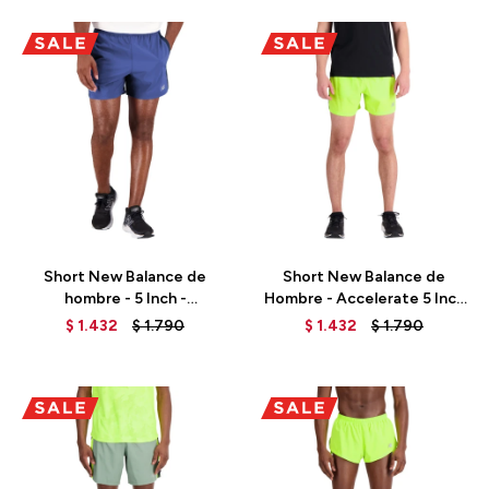
Talle
Talle
Short New Balance de
Short New Balance de
hombre - 5 Inch -
Hombre - Accelerate 5 Inch
MS23228MIB - BLUE
- MS23228THW - GREEN
$
1.432
$
1.790
$
1.432
$
1.790