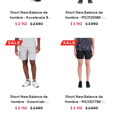
Talle
Talle
Short New Balance de
Short New Balance de
hombre - Accelerate 8
hombre - MS31255BK -
INCH - MS31245BK - BLACK
BLACK
$
2.152
$
2.690
$
3.192
$
3.990
Talle
Talle
Short New Balance de
Short New Balance de
hombre - Essentials -
Hombre - MS33217BK -
MS31540AG - GREY
BLACK
$
2.152
$
2.690
$
2.152
$
2.690