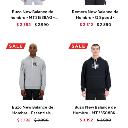
Buzo New Balance de
Remera New Balance de
hombre - MT31538AG -
Hombre - Q Speed -
GREY
MT33281BK - BLACK
$
2.392
$
2.990
$
2.312
$
2.890
Talle
Talle
Buzo New Balance de
Buzo New Balance de
Hombre - Essentials -
Hombre - MT33508BK -
MT33508AG - GREY
BLACK
$
3.192
$
3.990
$
3.192
$
3.990