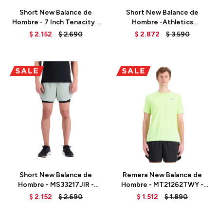
Short New Balance de
Short New Balance de
Hombre - 7 Inch Tenacity -
Hombre -Athletics
MS31019DUO - BROWN
Remastered-MS31504TOB
$
2.152
$
2.690
$
2.872
$
3.590
- BEIGE
Talle
Talle
Short New Balance de
Remera New Balance de
Hombre - MS33217JIR -
Hombre - MT21262TWY -
GREEN
GREEN
$
2.152
$
2.690
$
1.512
$
1.890