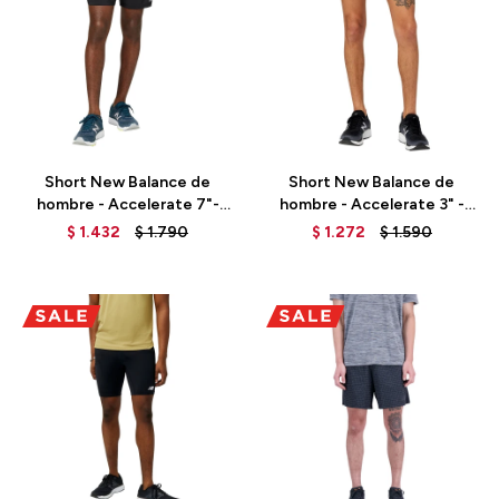
Talle
Talle
Short New Balance de
Short New Balance de
hombre - Accelerate 7"-
hombre - Accelerate 3" -
MS23230BK - BLACK
MS23243BK - BLACK
$
1.432
$
1.790
$
1.272
$
1.590