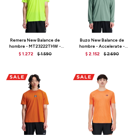
Talle
Talle
Remera New Balance de
Buzo New Balance de
hombre - MT23222THW -
hombre - Accelerate -
GREEN
MT23227DKJ - GREEN
$
1.272
$
1.590
$
2.152
$
2.690
Talle
Talle