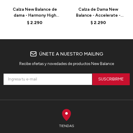
Calza New Balance de
Calza de Dama New
dama - Harmony High
Balance - Accelerate -
Rise 6" - WS51114BK - ELD
WP11210BK - BLACK
$
2.290
$
2.290
ÚNETE A NUESTRO MAILING
Recibe ofertas y novedades de productos New Balance
SUSCRIBIRME
TIENDAS