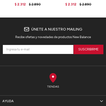
GREY
GREY
$
2.312
$
2.890
$
2.312
$
2.890
ÚNETE A NUESTRO MAILING
Recibe ofertas y novedades de productos New Balance
SUSCRIBIRME
TIENDAS
AYUDA