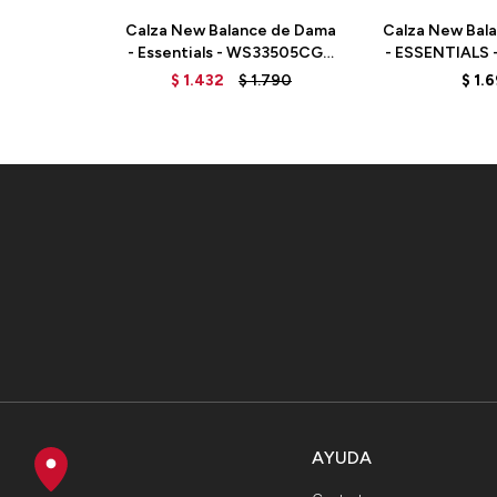
Calza New Balance de Dama
Calza New Bal
- Essentials - WS33505CGN
- ESSENTIALS 
- GREEN
- BL
$
1.432
$
1.790
$
1.
AYUDA