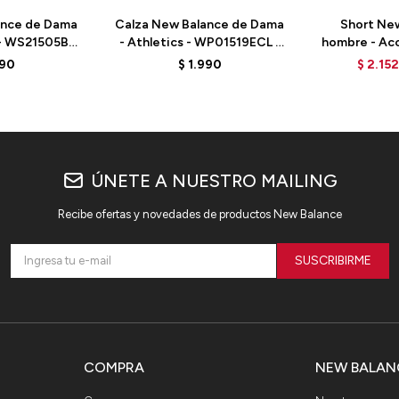
ance de Dama
Calza New Balance de Dama
Short Ne
- WS21505BK
- Athletics - WP01519ECL -
hombre - Ac
ACK
ECLIPSE
- MS3124
690
$
1.990
$
2.152
ÚNETE A NUESTRO MAILING
Recibe ofertas y novedades de productos New Balance
SUSCRIBIRME
COMPRA
NEW BALAN