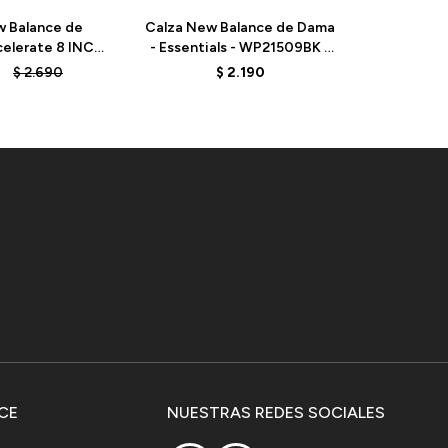
w Balance de
Calza New Balance de Dama
Calza New
celerate 8 INCH
- Essentials - WP21509BK -
- WP23
5BK - BLACK
BLACK
$
2.690
$
2.190
$
2.
CE
NUESTRAS REDES SOCIALES