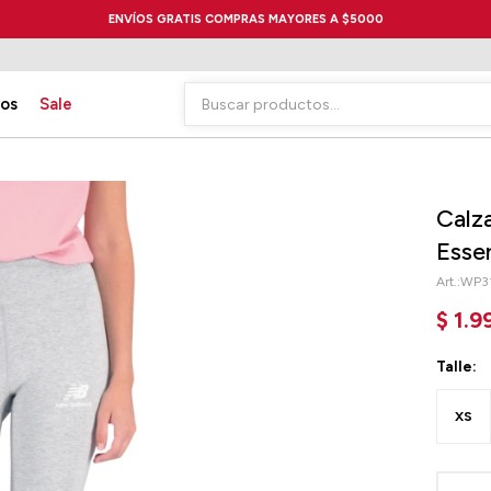
ENVÍOS GRATIS COMPRAS MAYORES A $5000
ios
Sale
Calz
Esse
WP3
$
1.9
Talle:
XS