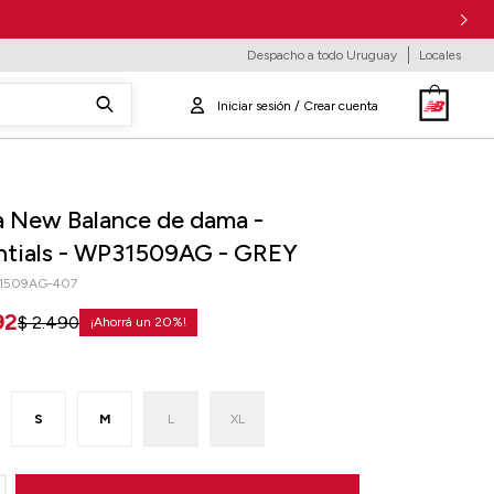
Despacho a todo Uruguay
Locales
a New Balance de dama -
ntials - WP31509AG - GREY
1509AG-407
92
$
2.490
20
S
M
L
XL