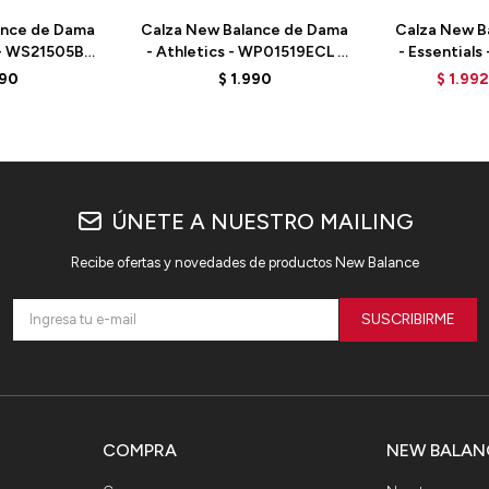
ance de Dama
Calza New Balance de Dama
Calza New B
- WS21505BK
- Athletics - WP01519ECL -
- Essential
ACK
ECLIPSE
G
690
$
1.990
$
1.992
ÚNETE A NUESTRO MAILING
Recibe ofertas y novedades de productos New Balance
SUSCRIBIRME
COMPRA
NEW BALAN