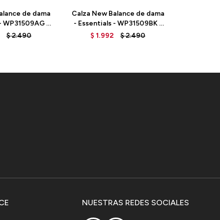
alance de dama
Calza New Balance de dama
Calza New
s - WP31509AG -
- Essentials - WP31509BK -
- ESSENT
REY
BLACK
$
2.490
$
1.992
$
2.490
$
1.
CE
NUESTRAS REDES SOCIALES