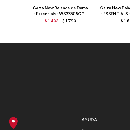
Calza New Balance de Dama
Calza New Bal
- Essentials - WS33505CGN
- ESSENTIALS 
- GREEN
- BL
$
1.432
$
1.790
$
1.
AYUDA