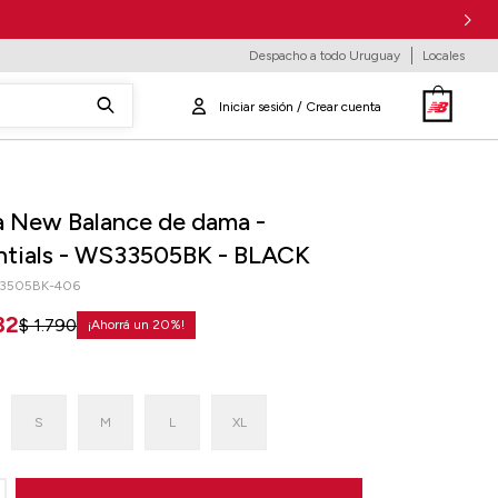
Despacho a todo Uruguay
Locales
a New Balance de dama -
ntials - WS33505BK - BLACK
3505BK-406
32
$
1.790
20
S
M
L
XL