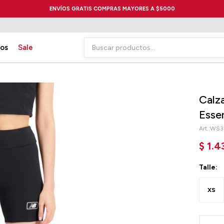
ENVÍOS GRATIS COMPRAS MAYORES A $5000
ios
Sale
Calz
Esse
WS3
$
1.4
Talle:
XS