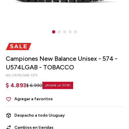
Campiones New Balance Unisex - 574 -
U574LGAB - TOBACCO
U574LGAB-1173
$
4.893
$
6.990
30
Despacho a todo Uruguay
Cambios en tiendas