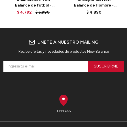
Balance de futbol -
Balance de Hombre -
Tekela v4 - ST3FDF4 -
Arishi V4 - MARISCP4 -
$
4.792
$
5.990
$
4.890
NEON DRAGONFLY
BLACK
ÚNETE A NUESTRO MAILING
Recibe ofertas y novedades de productos New Balance
SUSCRIBIRME
TIENDAS