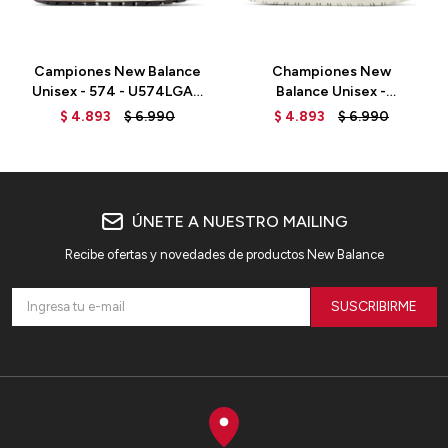
Campiones New Balance
Championes New
Unisex - 574 - U574LGAB
Balance Unisex -
- TOBACCO
CT302SL - WHITE
$
4.893
$
6.990
$
4.893
$
6.990
ÚNETE A NUESTRO MAILING
Recibe ofertas y novedades de productos New Balance
SUSCRIBIRME