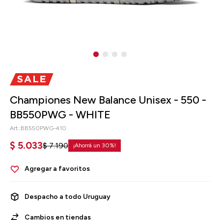
Championes New Balance Unisex - 550 -
BB550PWG - WHITE
BB550PWG-410
$
5.033
$
7.190
30
Despacho a todo Uruguay
Cambios en tiendas