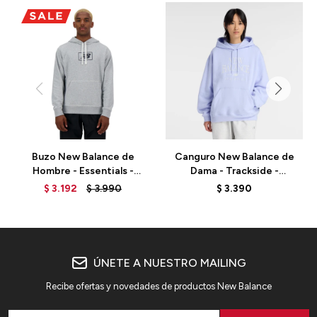
Buzo New Balance de
Canguro New Balance de
Hombre - Essentials -
Dama - Trackside -
MT33508AG - GREY
WT61U6QSDYK - LILA
$
3.192
$
3.990
$
3.390
ÚNETE A NUESTRO MAILING
Recibe ofertas y novedades de productos New Balance