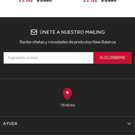
$
3.192
$
3.990
$
3.192
$
3.990
ÚNETE A NUESTRO MAILING
Recibe ofertas y novedades de productos New Balance
SUSCRIBIRME
TIENDAS
AYUDA