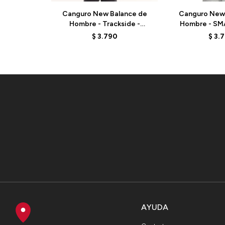
Canguro New Balance de
Canguro New 
Hombre - Trackside -
Hombre - SM
MT62W318BK - BLACK
MT41508WU
$
3.790
$
3.
AYUDA