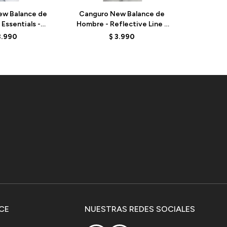
ew Balance de
Canguro New Balance de
Canguro
Essentials -
Hombre - Reflective Line -
Hombre - R
ATE - BLUE
MT41942BEU - ELD
MT419
3.990
$
3.990
CE
NUESTRAS REDES SOCIALES