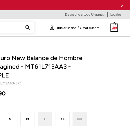
Despacho a todo Uruguay
Locales
uro New Balance de Hombre -
agined - MT61L713AA3 -
PLE
L713AA3-377
90
S
M
L
XL
XXL