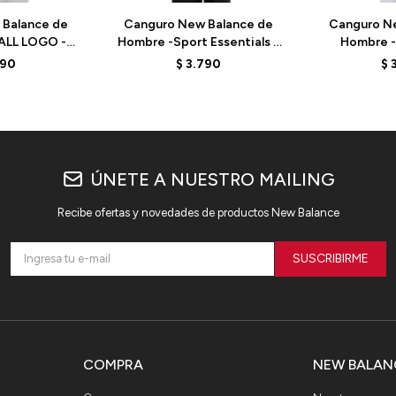
Balance de
Canguro New Balance de
Canguro N
ALL LOGO -
Hombre -Sport Essentials -
Hombre - 
T - BROWN
MT41508CYS - GREEN
MT31514
790
$
3.790
$
ÚNETE A NUESTRO MAILING
Recibe ofertas y novedades de productos New Balance
SUSCRIBIRME
COMPRA
NEW BALAN