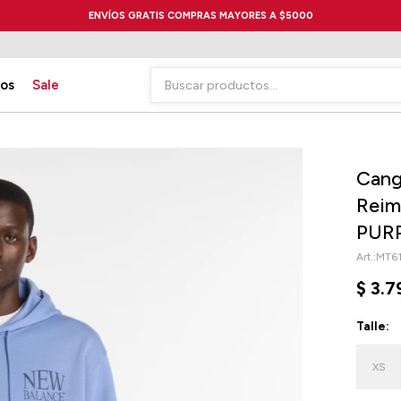
ENVÍOS GRATIS COMPRAS MAYORES A $5000
ios
Sale
Cang
Reim
PUR
MT61
$
3.7
Talle:
XS