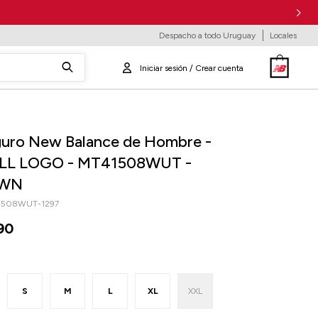
Despacho a todo Uruguay
Locales
uro New Balance de Hombre -
LL LOGO - MT41508WUT -
WN
1508WUT-1297
90
S
M
L
XL
XXL