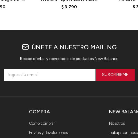
 - PURPLE
MT41508CYS - GREEN
MT31514
790
$
3.790
$
ÚNETE A NUESTRO MAILING
Recibe ofertas y novedades de productos New Balance
SUSCRIBIRME
COMPRA
NEW BALAN
Como comprar
Nosotros
Envíos y devoluciones
Trabaja con noso