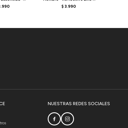
ATE - BLUE
MT41942BEU - ELD
MT419
3.990
$
3.990
CE
NUESTRAS REDES SOCIALES


tros