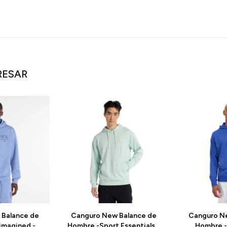
RESAR
Balance de
Canguro New Balance de
Canguro N
imagined -
Hombre -Sport Essentials -
Hombre - 