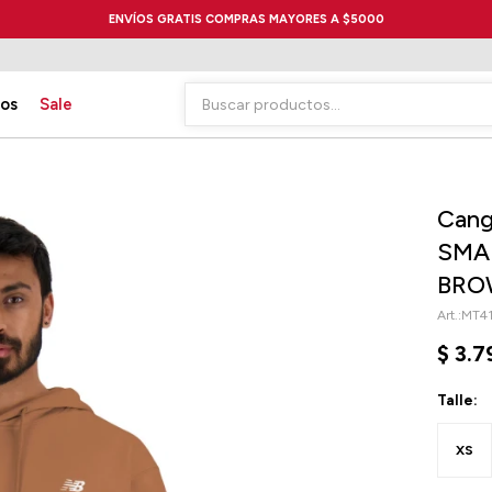
ENVÍOS GRATIS COMPRAS MAYORES A $5000
ios
Sale
Cang
SMA
BRO
MT4
$
3.7
Talle:
XS