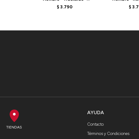
MT62W318BK - BLACK
MT61L713AA3
$
3.790
$
3.
AYUDA
Contacto
TIENDAS
Términos y Condiciones