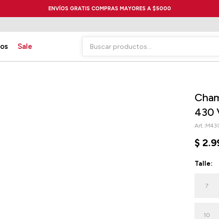
ENVÍOS GRATIS COMPRAS MAYORES A $5000
ios
Sale
Cham
430 
M43
$
2.9
Talle:
7
10