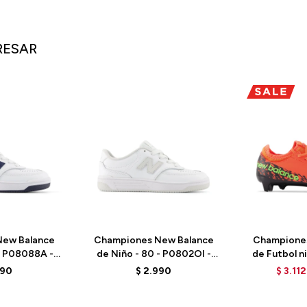
RESAR
ew Balance
Championes New Balance
Champione
- P08088A -
de Niño - 80 - P0802OI -
de Futbol ni
TE
WHITE
SJF3FD
990
$
2.990
$
3.112
DRA