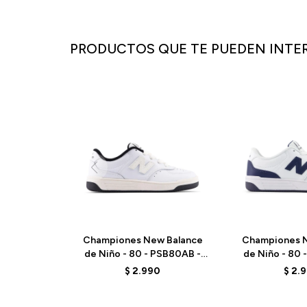
PRODUCTOS QUE TE PUEDEN INTE
Championes New Balance
Championes N
de Niño - 80 - PSB80AB -
de Niño - 80 
ELD
WHI
$
2.990
$
2.