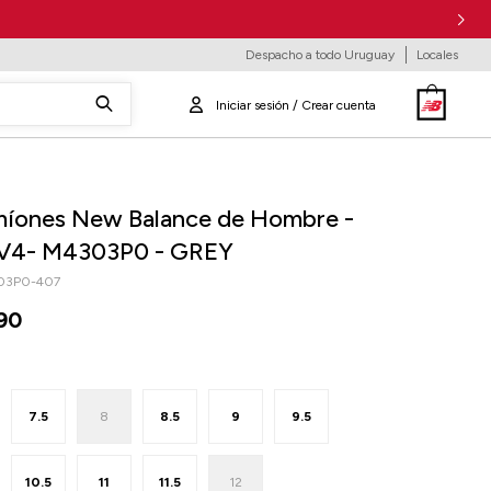
Despacho a todo Uruguay
Locales
íones New Balance de Hombre -
V4- M4303P0 - GREY
03P0-407
90
7.5
8
8.5
9
9.5
10.5
11
11.5
12