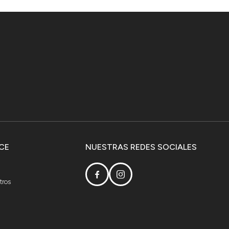
CE
NUESTRAS REDES SOCIALES


tros