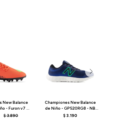
s New Balance
Championes New Balance
Champio
ño - Furon v7 -
de Niño - GP520RG8 - NB
de Niñ
F7 - NEON
NAVY
VIO
$
3.890
$
3.190
GONFLY