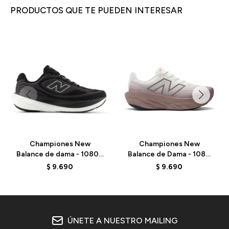
PRODUCTOS QUE TE PUEDEN INTERESAR
Championes New
Championes New
Balance de dama - 1080 -
Balance de Dama - 1080
W1080815 - BLACK
V14 - W108014E -
$
9.690
$
9.690
PASTEL
ÚNETE A NUESTRO MAILING