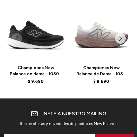
Championes New
Championes New
Balance de dama - 1080 -
Balance de Dama - 1080
W1080815 - BLACK
V14 - W108014E -
$
9.690
$
9.690
PASTEL
ÚNETE A NUESTRO MAILING
Recibe ofertas y novedades de productos New Balance