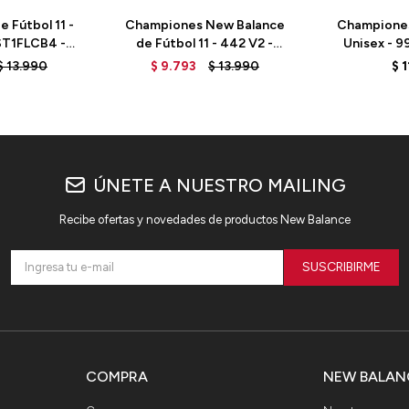
 Fútbol 11 -
Championes New Balance
Champione
ST1FLCB4 -
de Fútbol 11 - 442 V2 -
Unisex - 9
PER
MS41FBI2 - BLACK
G
$
13.990
$
9.793
$
13.990
$
1
ÚNETE A NUESTRO MAILING
Recibe ofertas y novedades de productos New Balance
SUSCRIBIRME
COMPRA
NEW BALAN