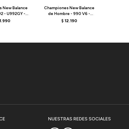
s New Balance
Championes New Balance
Champio
92 - U992GY -
de Hombre - 990 V6 -
de Hom
REY
M990GL6 - COOL GREY
M990NV
1.990
$
12.190
CE
NUESTRAS REDES SOCIALES