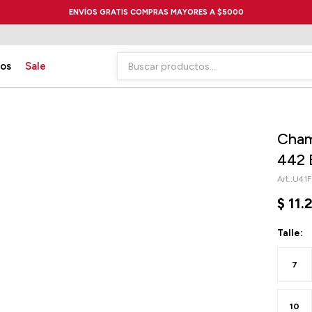
ENVÍOS GRATIS COMPRAS MAYORES A $5000
ios
Sale
Cham
442 
U41
$
11.
Talle:
7
10