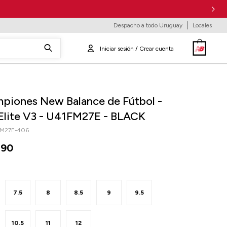
Despacho a todo Uruguay
Locales
piones New Balance de Fútbol -
Elite V3 - U41FM27E - BLACK
FM27E-406
290
7.5
8
8.5
9
9.5
10.5
11
12