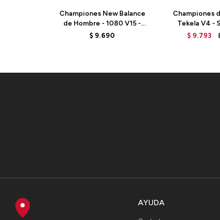
Championes New Balance
Championes de
de Hombre - 1080 V15 -
Tekela V4 - 
M10801VU - GREY
COP
$
9.690
$
9.793
AYUDA