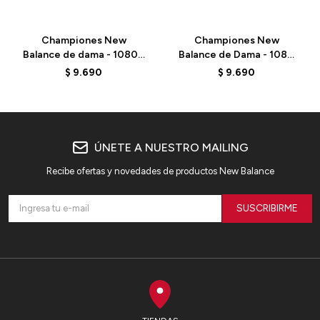
Championes New
Championes New
Balance de dama - 1080 -
Balance de Dama - 1080
W1080815 - BLACK
V14 - W108014E -
$
9.690
$
9.690
PASTEL
ÚNETE A NUESTRO MAILING
Recibe ofertas y novedades de productos New Balance
SUSCRIBIRME