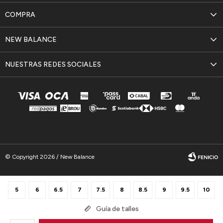
COMPRA
NEW BALANCE
NUESTRAS REDES SOCIALES
© Copyright 2026 / New Balance
5
6
6.5
7
7.5
8
8.5
9
9.5
10
Guía de talles