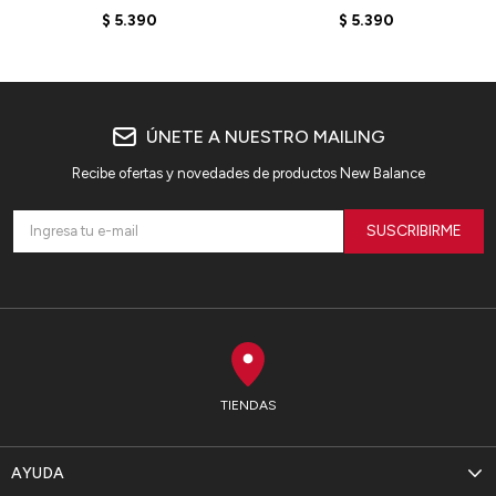
BB480LEB - ARCTIC
BB480LDS - LINEN
$
5.390
$
5.390
GREY
ÚNETE A NUESTRO MAILING
Recibe ofertas y novedades de productos New Balance
SUSCRIBIRME
TIENDAS
AYUDA