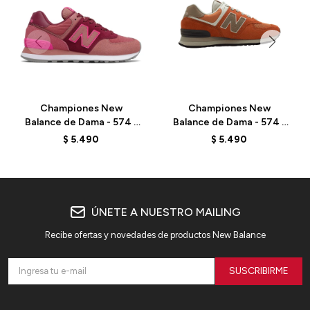
Championes New
Championes New
Balance de Dama - 574 -
Balance de Dama - 574 -
WL574WH2 - BURGUNDY
WL574KN2 - BRICK BEIGE
$
5.490
$
5.490
ÚNETE A NUESTRO MAILING
Recibe ofertas y novedades de productos New Balance
SUSCRIBIRME