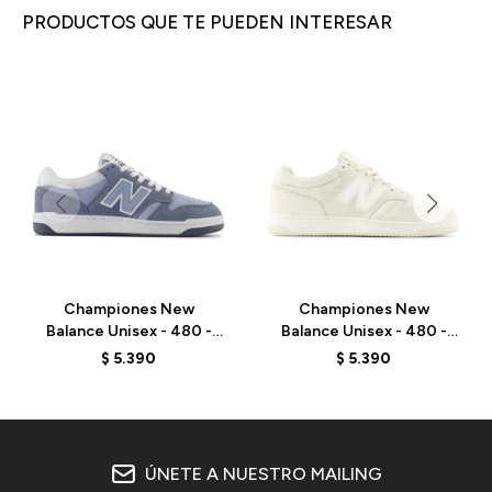
PRODUCTOS QUE TE PUEDEN INTERESAR
Championes New
Championes New
Balance Unisex - 480 -
Balance Unisex - 480 -
BB480LEB - ARCTIC
BB480LDS - LINEN
$
5.390
$
5.390
GREY
ÚNETE A NUESTRO MAILING