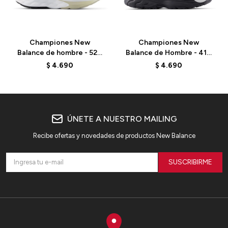
Championes New
Championes New
Balance de hombre - 520
Balance de Hombre - 410
V9 - M52024X - GREY
V9 - M4105FS - BLACK
$
4.690
$
4.690
ÚNETE A NUESTRO MAILING
Recibe ofertas y novedades de productos New Balance
SUSCRIBIRME