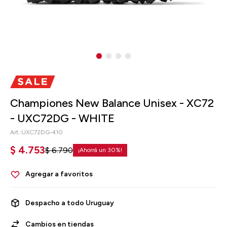
Championes New Balance Unisex - XC72
- UXC72DG - WHITE
UXC72DG-410
$
4.753
$
6.790
30
Despacho a todo Uruguay
Cambios en tiendas