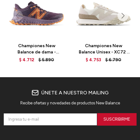
Championes New
Championes New
Balance de dama -
Balance Unisex - XC72 -
GAROÉ - WTGAROP1 -
UXC72SO - SEA SALT
$
4.712
$
5.890
$
4.753
$
6.790
INTERSTELLAR
ÚNETE A NUESTRO MAILING
Recibe ofertas y novedades de productos New Balance
SUSCRIBIRME