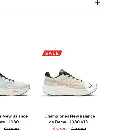
s New Balance
Championes New Balance
Champio
re - 1080 -
de Dama - 1080 V13 -
de Dam
FF - GREY
W1080ACC - GREEN
W1080F
3
$
9.990
$
6.993
$
9.990
$
6.