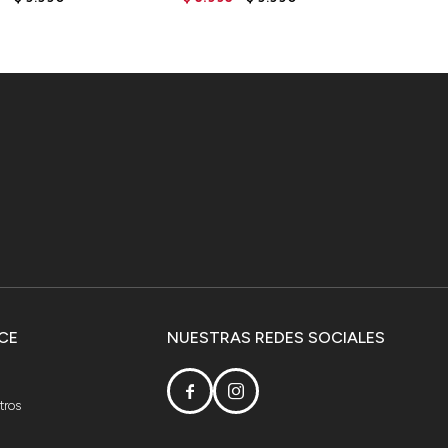
CE
NUESTRAS REDES SOCIALES


tros