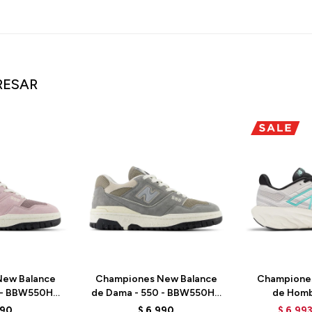
RESAR
ew Balance
Championes New Balance
Champione
 - BBW550HB
de Dama - 550 - BBW550HA
de Homb
LD
- ELD
M1080A
990
$
6.990
$
6.99