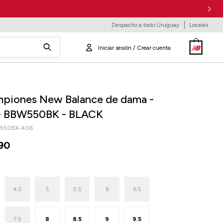
Despacho a todo Uruguay
Locales
piones New Balance de dama -
- BBW550BK - BLACK
550BK-406
90
4.5
5
5.5
6
6.5
7.5
8
8.5
9
9.5