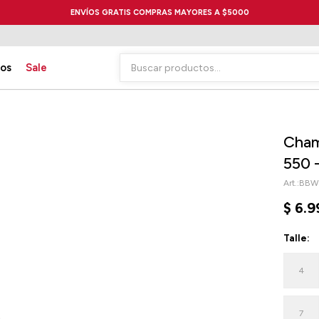
ENVÍOS GRATIS COMPRAS MAYORES A $5000
ios
Sale
Cham
550 
BBW
$
6.9
Talle:
4
7