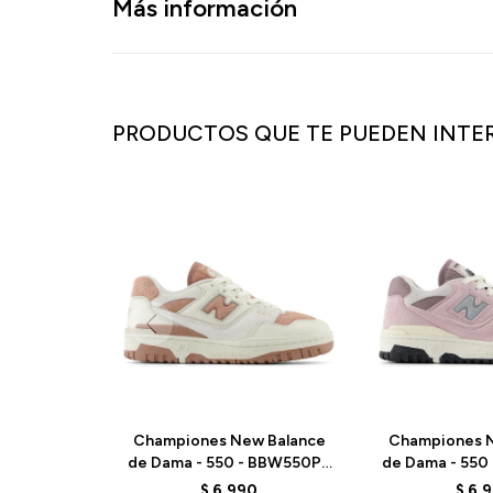
Más información
PRODUCTOS QUE TE PUEDEN INTE
Championes New Balance
Championes N
de Dama - 550 - BBW550PF
de Dama - 550
- ELD
- E
$
6.990
$
6.