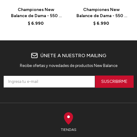
Championes New
Championes New
Balance de Dama - 550 -
Balance de Dama - 550 -
BBW550PF - ELD
BBW550HB - ELD
$
6.990
$
6.990
ÚNETE A NUESTRO MAILING
Recibe ofertas y novedades de productos New Balance
SUSCRIBIRME
TIENDAS