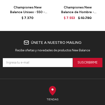
Championes New
Championes New
Balance Unisex - 550 -
Balance de Hombre -
BB550THB - BROWN
Super Comp - MRCXLG3 -
$
7.370
$
7.553
$
10.790
ICE BLUE
ÚNETE A NUESTRO MAILING
Recibe ofertas y novedades de productos New Balance
SUSCRIBIRME
TIENDAS