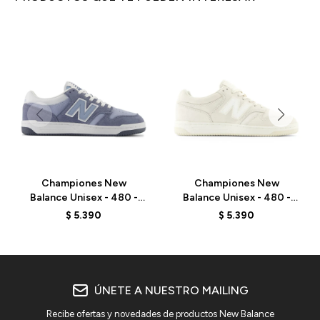
Championes New
Championes New
Balance Unisex - 480 -
Balance Unisex - 480 -
BB480LEB - ARCTIC
BB480LDS - LINEN
$
5.390
$
5.390
GREY
ÚNETE A NUESTRO MAILING
Recibe ofertas y novedades de productos New Balance