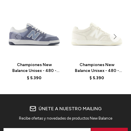
Championes New
Championes New
Balance Unisex - 480 -
Balance Unisex - 480 -
BB480LEB - ARCTIC
BB480LDS - LINEN
$
5.390
$
5.390
GREY
ÚNETE A NUESTRO MAILING
Recibe ofertas y novedades de productos New Balance