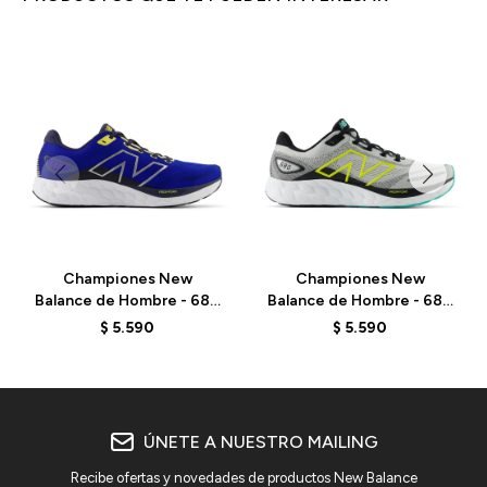
Championes New
Championes New
Balance de Hombre - 680
Balance de Hombre - 680
V8 - M680RB8 - ELD
V8 - M680CG8 - GREY
$
5.590
$
5.590
ÚNETE A NUESTRO MAILING
Recibe ofertas y novedades de productos New Balance