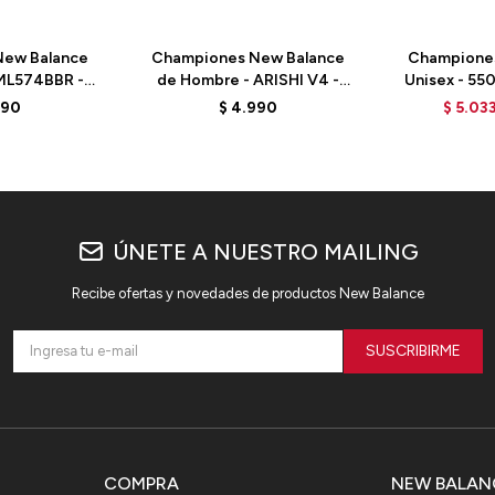
ew Balance
Championes New Balance
Champione
ML574BBR -
de Hombre - ARISHI V4 -
Unisex - 55
EY
MARISSB4 - BLACK
TURT
990
$
4.990
$
5.03
ÚNETE A NUESTRO MAILING
Recibe ofertas y novedades de productos New Balance
SUSCRIBIRME
COMPRA
NEW BALAN