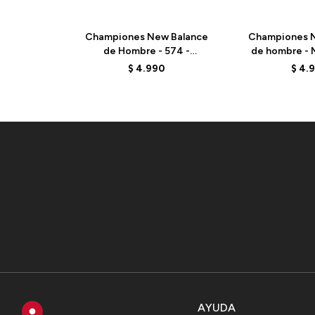
Championes New Balance
Championes N
de Hombre - 574 -
de hombre - 
ML574EVB - BLACK
GR
$
4.990
$
4.
AYUDA