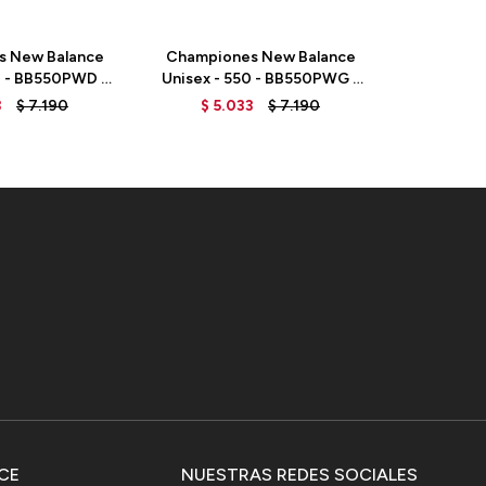
s New Balance
Championes New Balance
Champio
0 - BB550PWD -
Unisex - 550 - BB550PWG -
de dama -
LEDOVE
WHITE
B
3
$
7.190
$
5.033
$
7.190
CE
NUESTRAS REDES SOCIALES