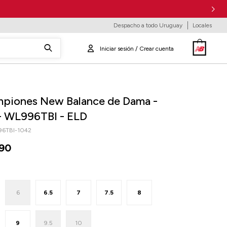
Despacho a todo Uruguay
Locales
piones New Balance de Dama -
- WL996TBI - ELD
6TBI-1042
90
6
6.5
7
7.5
8
9
9.5
10