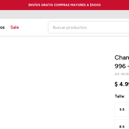
ENVÍOS GRATIS COMPRAS MAYORES A $5000
ios
Sale
Cham
996 
WL99
$
4.9
Talle:
5.5
8.5