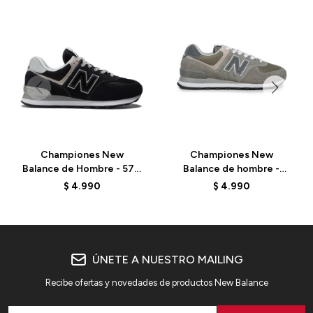
Championes New
Championes New
Balance de Hombre - 574
Balance de hombre -
- ML574EVB - BLACK
ML574BBR - GREY
$
4.990
$
4.990
ÚNETE A NUESTRO MAILING
Recibe ofertas y novedades de productos New Balance