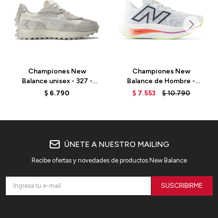
Championes New
Championes New
Balance unisex - 327 -
Balance de Hombre -
U327WCC - SEA SALT
Super Comp - MRCXLG3 -
$
6.790
$
7.553
$
10.790
ICE BLUE
ÚNETE A NUESTRO MAILING
Recibe ofertas y novedades de productos New Balance
SUSCRIBIRME