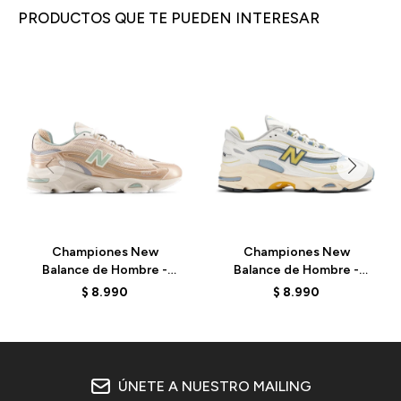
PRODUCTOS QUE TE PUEDEN INTERESAR
Championes New
Championes New
Balance de Hombre -
Balance de Hombre -
1000 - M1000DG -
1000 - M1000CA - SEA
$
8.990
$
8.990
DESERT CLAY
SALT
ÚNETE A NUESTRO MAILING