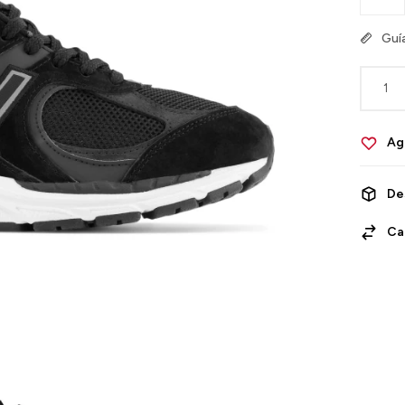
Guía
1
De
Ca