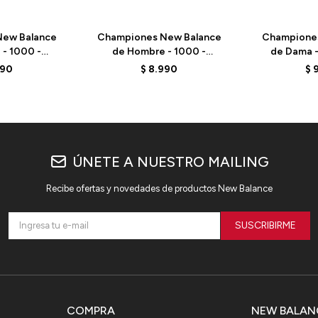
ew Balance
Championes New Balance
Champione
- 1000 -
de Hombre - 1000 -
de Dama 
 SEA SALT
M1000BBV - ELD
WCHCOC
990
$
8.990
$
ÚNETE A NUESTRO MAILING
Recibe ofertas y novedades de productos New Balance
SUSCRIBIRME
COMPRA
NEW BALAN