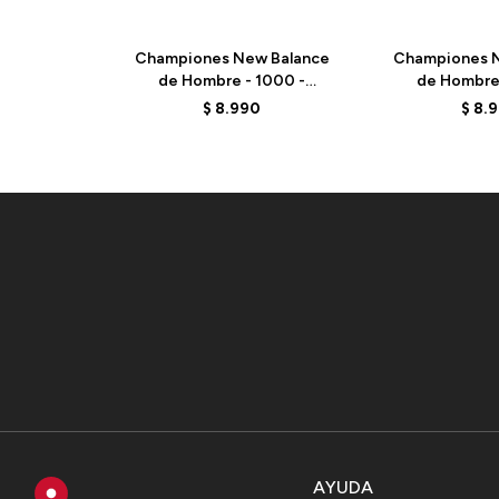
Championes New Balance
Championes N
de Hombre - 1000 -
de Hombre 
M1000DG - DESERT CLAY
M1000CA -
$
8.990
$
8.
AYUDA