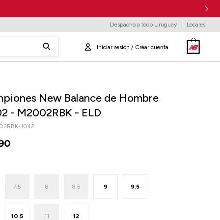
Despacho a todo Uruguay
Locales
piones New Balance de Hombre
02 - M2002RBK - ELD
02RBK-1042
90
7.5
8
8.5
9
9.5
10.5
11
12