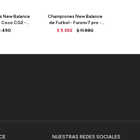
s New Balance
Championes New Balance
Champio
- Coco CG2 -
de Futbol - Furonv7 pro -
de Homb
I2 - ELD
SF1FDF7 - NEON
M108
9.490
$
9.592
$
11.990
DRAGONFLY
CE
NUESTRAS REDES SOCIALES