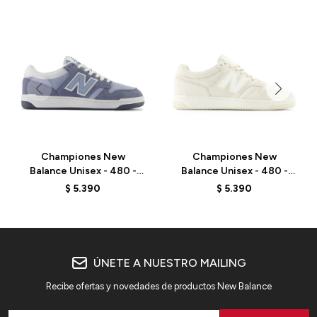
Championes New
Championes New
Balance Unisex - 480 -
Balance Unisex - 480 -
BB480LEB - ARCTIC
BB480LDS - LINEN
$
5.390
$
5.390
GREY
ÚNETE A NUESTRO MAILING
Recibe ofertas y novedades de productos New Balance