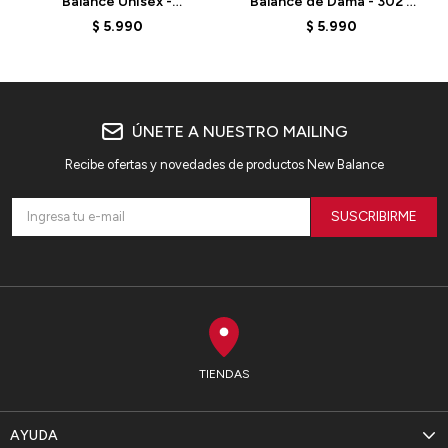
Balance Unisex -
Balance de Dama - 302 -
CT302RS - SEA SALT
CT302CTB - ELD
$
5.990
$
5.990
ÚNETE A NUESTRO MAILING
Recibe ofertas y novedades de productos New Balance
SUSCRIBIRME
TIENDAS
AYUDA