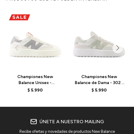
Championes New
Championes New
Balance Unisex -
Balance de Dama - 302 -
CT302RS - SEA SALT
CT302CTB - ELD
$
5.990
$
5.990
ÚNETE A NUESTRO MAILING
Recibe ofertas y novedades de productos New Balance