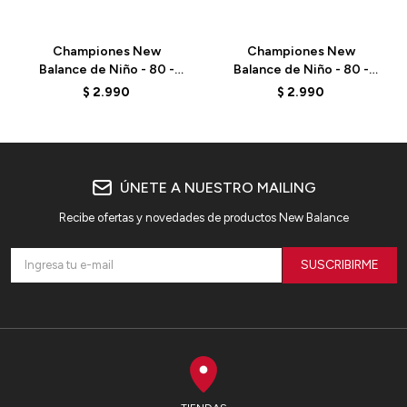
Championes New
Championes New
Balance de Niño - 80 -
Balance de Niño - 80 -
PSB80AB - ELD
P08088A - WHITE
$
2.990
$
2.990
ÚNETE A NUESTRO MAILING
Recibe ofertas y novedades de productos New Balance
SUSCRIBIRME