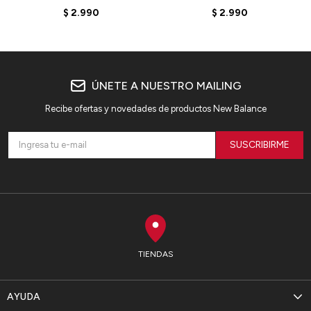
M413LK3 - ELD
V3 - M4139MM - GREY
$
2.990
$
2.990
ÚNETE A NUESTRO MAILING
Recibe ofertas y novedades de productos New Balance
SUSCRIBIRME
TIENDAS
AYUDA