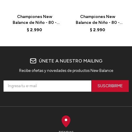
Championes New
Championes New
Balance de Niño - 80 -
Balance de Niño - 80 -
PSB80AB - ELD
P08088A - WHITE
$
2.990
$
2.990
ÚNETE A NUESTRO MAILING
Recibe ofertas y novedades de productos New Balance
SUSCRIBIRME