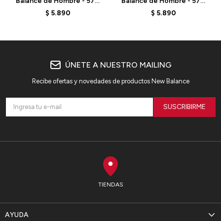
Balance de Hombre - 574
Balance de Hombre - 574
- ML574DBO - DEEP
- ML574DBH - BLACK
$
5.890
$
5.890
OLIVE
ÚNETE A NUESTRO MAILING
Recibe ofertas y novedades de productos New Balance
SUSCRIBIRME
TIENDAS
AYUDA