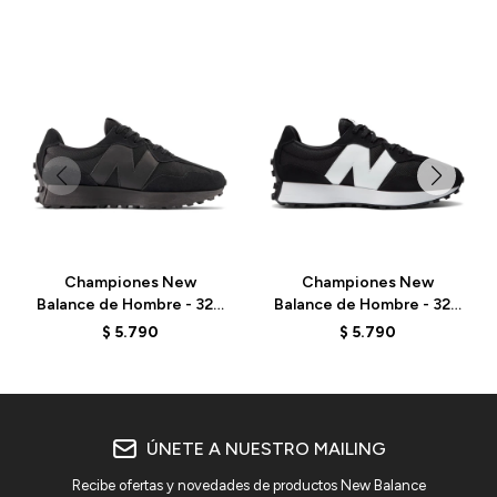
Championes New
Championes New
Balance de Hombre - 327
Balance de Hombre - 327
- MS327CTB - BLACK
- MS327CBW - BLACK
$
5.790
$
5.790
ÚNETE A NUESTRO MAILING
Recibe ofertas y novedades de productos New Balance