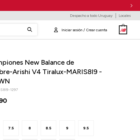
Despacho a todo Uruguay
Locales
piones New Balance de
re-Arishi V4 Tiralux-MARIS8I9 -
WN
S8I9-1297
90
7.5
8
8.5
9
9.5