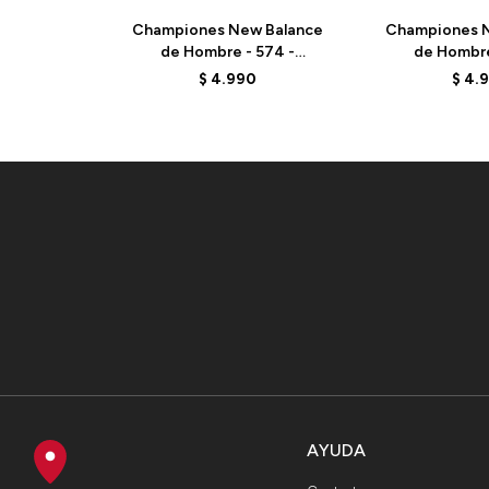
Championes New Balance
Championes N
de Hombre - 574 -
de Hombre
ML574EVE - BLACK
ML574EVB
$
4.990
$
4.
AYUDA