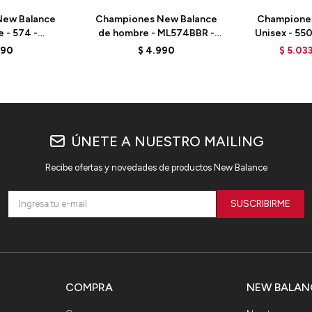
ew Balance
Championes New Balance
Champione
 - 574 -
de hombre - ML574BBR -
Unisex - 55
 - BLACK
GREY
TURT
990
$
4.990
$
5.03
ÚNETE A NUESTRO MAILING
Recibe ofertas y novedades de productos New Balance
SUSCRIBIRME
COMPRA
NEW BALAN