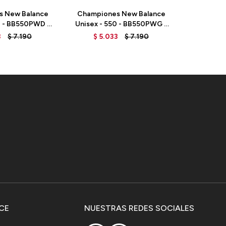
s New Balance
Championes New Balance
Champio
0 - BB550PWD -
Unisex - 550 - BB550PWG -
de dama -
LEDOVE
WHITE
B
3
$
7.190
$
5.033
$
7.190
CE
NUESTRAS REDES SOCIALES