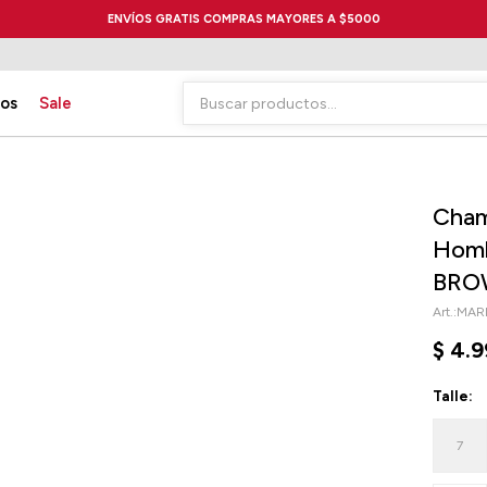
ENVÍOS GRATIS COMPRAS MAYORES A $5000
ios
Sale
Cham
Homb
BRO
MARI
$
4.9
Talle:
7